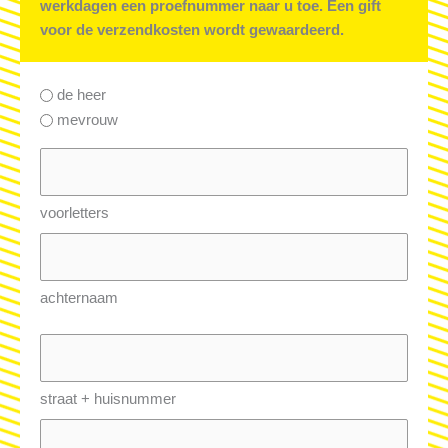
werkdagen een proefnummer naar u toe. Een gift
voor de verzendkosten wordt gewaardeerd.
aanhef
de heer
mevrouw
naam
(Vereist)
voorletters
achternaam
adres
(Vereist)
straat + huisnummer