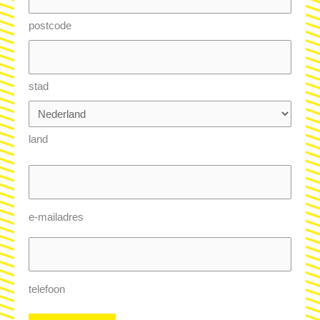
postcode
stad
land
e-
mailadres
(Vereist)
e-mailadres
telefoon
telefoon